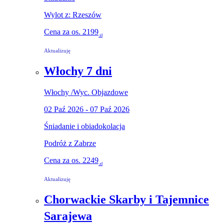
Wylot z: Rzeszów
Cena za os.
2199
zł
Aktualizuję
Włochy 7 dni
Włochy
/
Wyc. Objazdowe
02 Paź 2026 - 07 Paź 2026
Śniadanie i obiadokolacja
Podróż z Zabrze
Cena za os.
2249
zł
Aktualizuję
Chorwackie Skarby i Tajemnice
Sarajewa