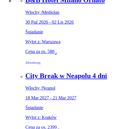
B&B Hotel Milano Ornato
Włochy
/
Mediolan
30 Paź 2026 - 02 Lis 2026
Śniadanie
Wylot z: Warszawa
Cena za os.
588
zł
Aktualizuję
City Break w Neapolu 4 dni
Włochy
/
Neapol
18 Mar 2027 - 21 Mar 2027
Śniadanie
Wylot z: Kraków
Cena za os.
2399