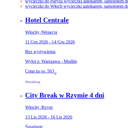
wycieczki do Paryża
wycieczki autokarem, samolotem d
wycieczki do Włoch
wycieczki autokarem, samolotem 
Hotel Centrale
Włochy
/
Wenecja
11 Gru 2026 - 14 Gru 2026
Bez wyżywienia
Wylot z: Warszawa - Modlin
Cena za os.
563
zł
Aktualizuję
City Break w Rzymie 4 dni
Włochy
/
Rzym
13 Lis 2026 - 16 Lis 2026
Śniadanie