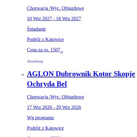
Chorwacja
/
Wyc. Objazdowe
10 Wrz 2027 - 18 Wrz 2027
Śniadanie
Podróż z Katowice
Cena za os.
1507
zł
Aktualizuję
AGLON Dubrownik Kotor Skopje
Ochryda Bel
Chorwacja
/
Wyc. Objazdowe
17 Wrz 2026 - 29 Wrz 2026
Wg programu
Podróż z Katowice