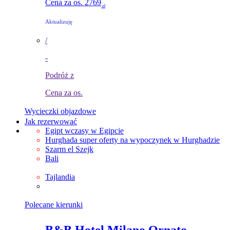
Cena za os.
2769
zł
Aktualizuję
/
-
Podróż z
Cena za os.
Wycieczki objazdowe
Jak rezerwować
Egipt
wczasy w Egipcie
Hurghada
super oferty na wypoczynek w Hurghadzie
Szarm el Szejk
Bali
hsrths
Tajlandia
hstjsjs
Polecane kierunki